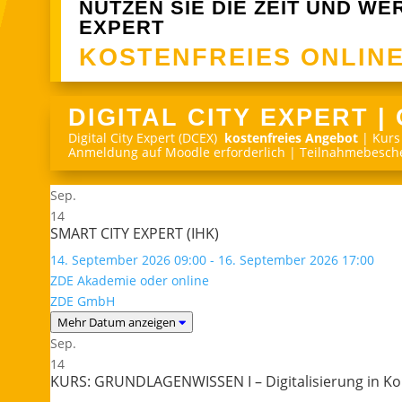
NUTZEN SIE DIE ZEIT UND WER
EXPERT
KOSTENFREIES ONLIN
DIGITAL CITY EXPERT |
Digital City Expert (DCEX)
kostenfreies Angebot
| Kurs 
Anmeldung auf Moodle erforderlich | Teilnahmebesch
Sep.
14
SMART CITY EXPERT (IHK)
14. September 2026 09:00 - 16. September 2026 17:00
ZDE Akademie oder online
ZDE GmbH
Mehr Datum anzeigen
Sep.
14
KURS: GRUNDLAGENWISSEN I – Digitalisierung in 