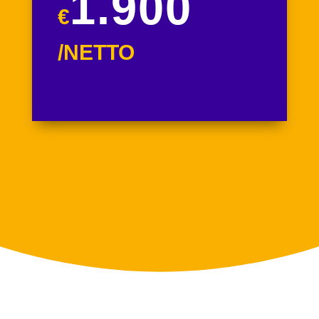
1.900
€
/
NETTO