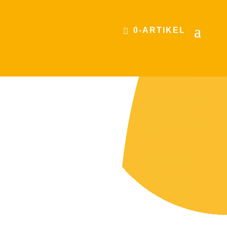
0-ARTIKEL
ZDE AKADEMIE
Unsere exklusive MasterClass richtet sich
gezielt an Führungskräfte auf kommunaler,
Landkreis- und Regionsebene, insbesondere
an Oberbürgermeisterinnen und
Bürgermeisterinnen. In einem inspirierenden