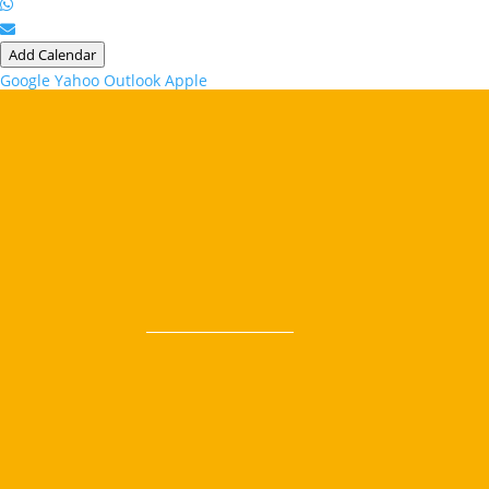
Add Calendar
Google
Yahoo
Outlook
Apple